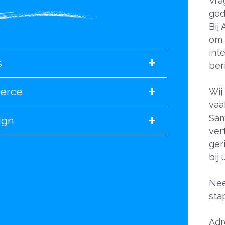
Vra
ged
Bij
om 
int
+
s
ber
+
erce
Wij
vaa
+
Sam
ign
ver
ger
bij
Nee
sta
Adr