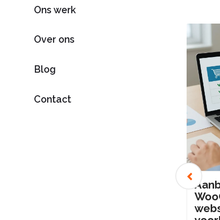
Ons werk
Over ons
Blog
Contact
‹
om
Fouten bij webshop
Aanb
e
laten maken: de 7
Woo
duurste missers en hoe
webs