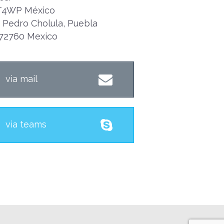
T4WP México
 Pedro Cholula, Puebla
72760 Mexico
via mail
via teams