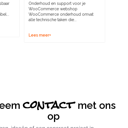
sbaar
Onderhoud en support voor je
Gratis
WooCommerce webshop
aanpas
bel...
WooCommerce onderhoud omvat
gratis
alle technische taken die...
aanpasse
Lees meer+
Lees m
contact
eem
met ons
op