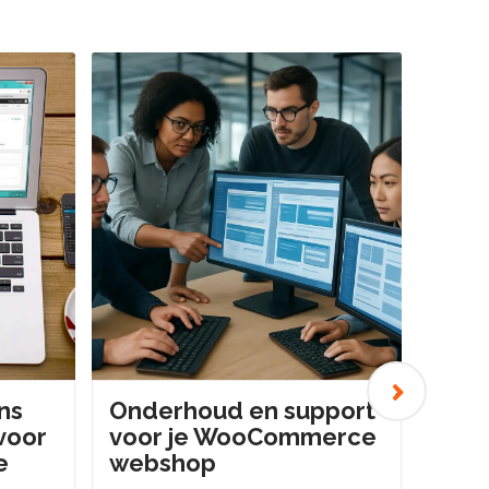
›
ns
Onderhoud en support
Gra
 voor
voor je WooCommerce
the
e
webshop
voor