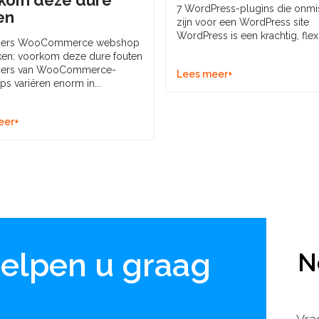
kom deze dure
7 WordPress-plugins die onmi
en
zijn voor een WordPress site
WordPress is een krachtig, flexi
ders WooCommerce webshop
jken: voorkom deze dure fouten
ders van WooCommerce-
Lees meer+
s variëren enorm in...
eer+
helpen u graag
N