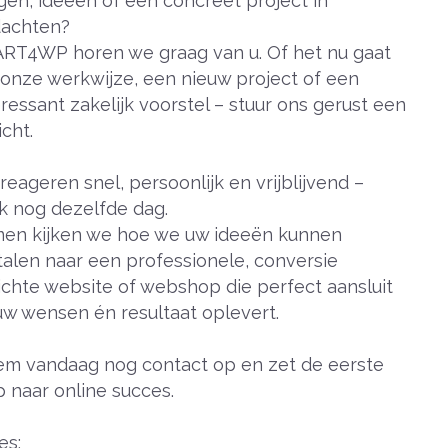
gen, ideeën of een concreet project in
achten?
 ART4WP horen we graag van u. Of het nu gaat
onze werkwijze, een nieuw project of een
eressant zakelijk voorstel – stuur ons gerust een
icht.
 reageren snel, persoonlijk en vrijblijvend –
k nog dezelfde dag.
en kijken we hoe we uw ideeën kunnen
talen naar een professionele, conversie
ichte website of webshop die perfect aansluit
 uw wensen én resultaat oplevert.
m vandaag nog contact op en zet de eerste
p naar online succes.
es: