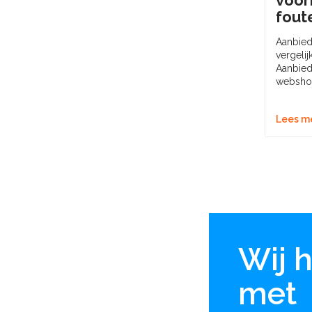
je ze voorkomt
voor
fout
Fouten bij webshop laten maken: de 7
ten
duurste missers en hoe je ze
Aanbie
voorkomt...
vergeli
Aanbie
webshop
Lees meer+
Lees m
Wij 
met