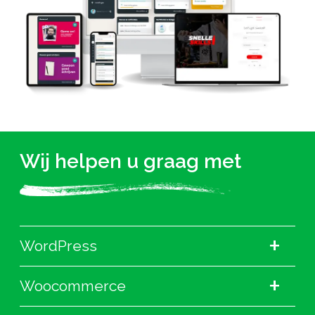
Wij helpen u graag met
+
WordPress
+
Woocommerce