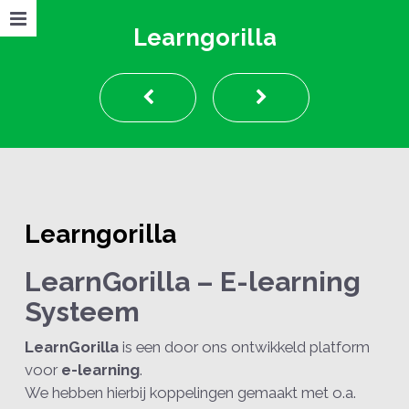
Learngorilla
Learngorilla
LearnGorilla – E-learning
Systeem
LearnGorilla
is een door ons ontwikkeld platform
voor
e-learning
.
We hebben hierbij koppelingen gemaakt met o.a.