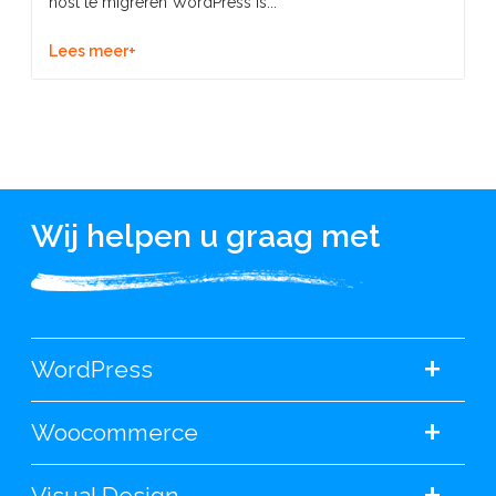
host te migreren WordPress is...
Lees meer+
Wij helpen u graag met
+
WordPress
+
Woocommerce
+
Visual Design